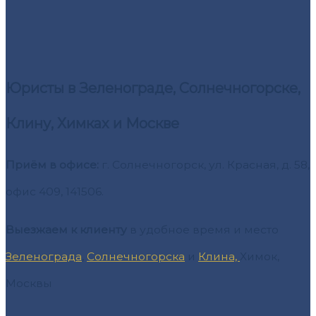
Юристы в Зеленограде, Солнечногорске,
Клину, Химках и Москве
Приём в офисе:
г. Солнечногорск, ул. Красная, д. 58,
офис 409, 141506.
Выезжаем к клиенту
в удобное время и место
Зеленограда
,
Солнечногорска
и
Клина,
Химок,
Москвы